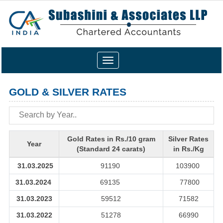
Toggle
navigation
GOLD & SILVER RATES
Gold Rates in Rs./10 gram
Silver Rates
Year
(Standard 24 carats)
in Rs./Kg
31.03.2025
91190
103900
31.03.2024
69135
77800
31.03.2023
59512
71582
31.03.2022
51278
66990