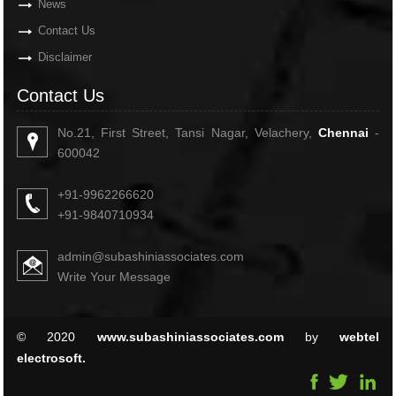
News
Contact Us
Disclaimer
Contact Us
No.21, First Street, Tansi Nagar, Velachery,
Chennai
-
600042
+91-9962266620
+91-9840710934
admin@subashiniassociates.com
Write Your Message
© 2020
www.subashiniassociates.com
by
webtel
electrosoft.